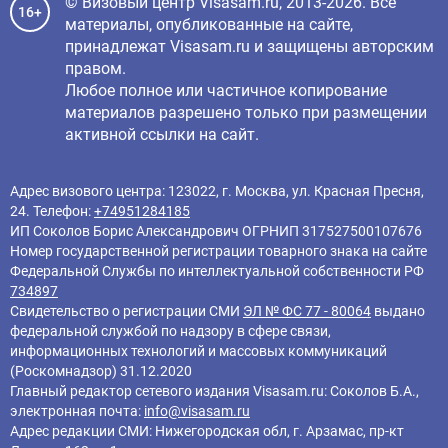
© Визовый центр Visasam.ru, 2013-2026. Все
16+
материалы, опубликованные на сайте,
принадлежат Visasam.ru и защищены авторским
правом.
Любое полное или частичное копирование
материалов разрешено только при размещении
активной ссылки на сайт.
Адрес визового центра: 123022, г. Москва, ул. Красная Пресня,
24. Телефон:
+74951284185
ИП Соколов Борис Александрович ОГРНИП 317527500107676
Номер государственной регистрации товарного знака на сайте
Федеральной Службы по интеллектуальной собственности РФ
734897
Свидетельство о регистрации СМИ
ЭЛ № ФС 77 - 80064
выдано
федеральной службой по надзору в сфере связи,
информационных технологий и массовых коммуникаций
(Роскомнадзор) 31.12.2020
Главный редактор cетевого издания Visasam.ru: Соколов Б.А.,
электронная почта:
info@visasam.ru
Адрес редакции СМИ: Нижегородская обл, г. Арзамас, пр-кт