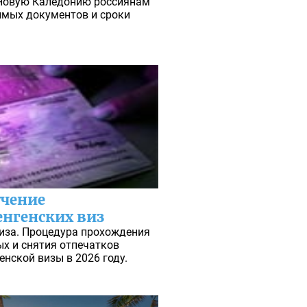
 Новую Каледонию россиянам
димых документов и сроки
учение
нгенских виз
иза. Процедура прохождения
х и снятия отпечатков
нской визы в 2026 году.