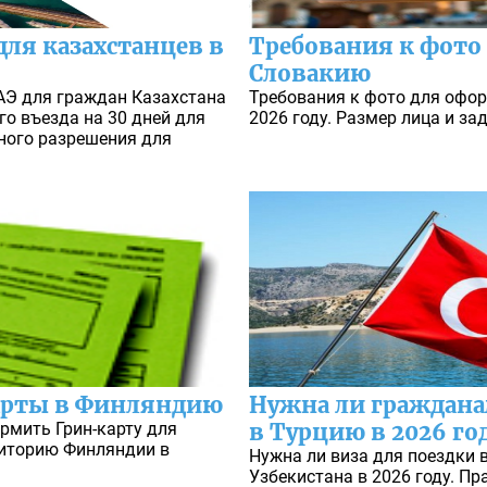
для казахстанцев в
Требования к фото
Словакию
ОАЭ для граждан Казахстана
Требования к фото для офо
го въезда на 30 дней для
2026 году. Размер лица и за
ного разрешения для
арты в Финляндию
Нужна ли граждана
рмить Грин-карту для
в Турцию в 2026 го
риторию Финляндии в
Нужна ли виза для поездки
Узбекистана в 2026 году. П