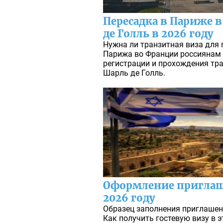
Пересадка в Париже 
де Голль в 2026 году
Нужна ли транзитная виза для 
Парижа во Франции россиянам в
регистрации и прохождения тра
Шарль де Голль.
Оформление приглаш
2026 году
Образец заполнения приглашен
Как получить гостевую визу в э