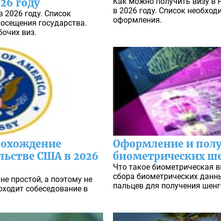
26 году
Как можно получить визу в
в 2026 году. Список необхо
в 2026 году. Список
оформления.
осещения государства.
очих виз.
рохождение
Оформление и пол
льстве США в 2026
биометрических ше
Что такое биометрическая в
сбора биометрических данны
не простой, а поэтому не
пальцев для получения шенге
оходит собеседование в