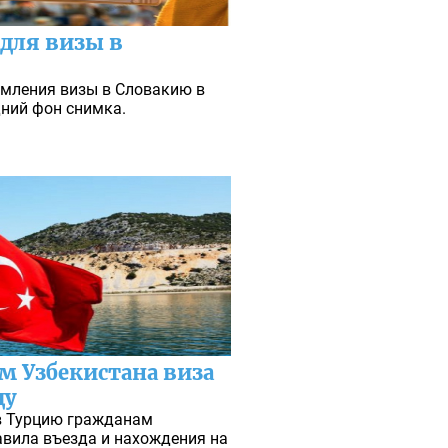
 для визы в
рмления визы в Словакию в
дний фон снимка.
м Узбекистана виза
ду
 в Турцию гражданам
равила въезда и нахождения на