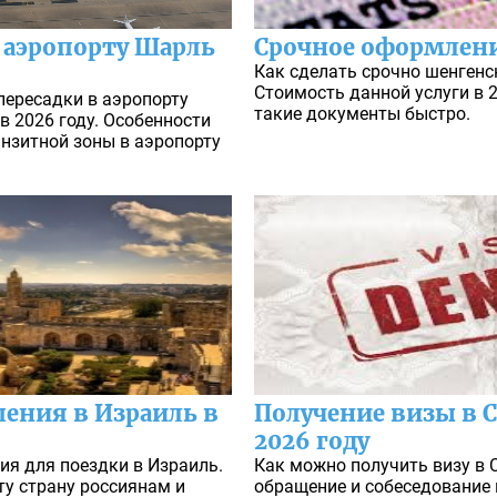
в аэропорту Шарль
Срочное оформлен
Как сделать срочно шенгенск
Стоимость данной услуги в 2
пересадки в аэропорту
такие документы быстро.
 2026 году. Особенности
нзитной зоны в аэропорту
ения в Израиль в
Получение визы в С
2026 году
ия для поездки в Израиль.
Как можно получить визу в 
ту страну россиянам и
обращение и собеседование 