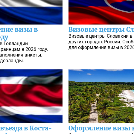
ение визы в
Визовые центры Сл
оду
Визовые центры Словакии в 
других городах России. Осо
 в Голландии
для оформления визы в 2026
раинцам в 2026 году.
заполнения анкеты.
идерланды.
въезда в Коста-
Оформление визы 