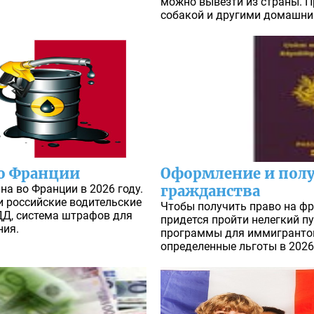
можно вывезти из страны. П
собакой и другими домашн
во Франции
Оформление и полу
на во Франции в 2026 году.
гражданства
 российские водительские
Чтобы получить право на ф
ДД, система штрафов для
придется пройти нелегкий пу
ния.
программы для иммигрантов
определенные льготы в 2026 