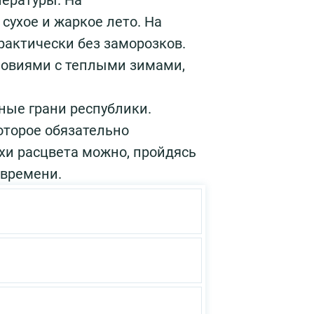
ературы. На
ухое и жаркое лето. На
актически без заморозков.
овиями с теплыми зимами,
ные грани республики.
оторое обязательно
хи расцвета можно, пройдясь
 времени.