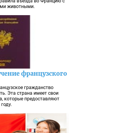
равила въезда во Францию с
ими животными.
чение французского
ранцузское гражданство
ть. Эта страна имеет свои
, которые предоставляют
году.