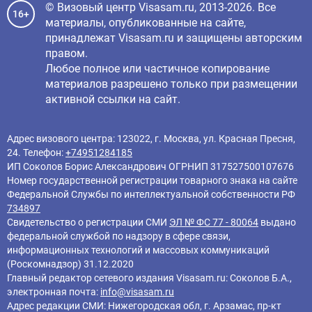
© Визовый центр Visasam.ru, 2013-2026. Все
16+
материалы, опубликованные на сайте,
принадлежат Visasam.ru и защищены авторским
правом.
Любое полное или частичное копирование
материалов разрешено только при размещении
активной ссылки на сайт.
Адрес визового центра: 123022, г. Москва, ул. Красная Пресня,
24. Телефон:
+74951284185
ИП Соколов Борис Александрович ОГРНИП 317527500107676
Номер государственной регистрации товарного знака на сайте
Федеральной Службы по интеллектуальной собственности РФ
734897
Свидетельство о регистрации СМИ
ЭЛ № ФС 77 - 80064
выдано
федеральной службой по надзору в сфере связи,
информационных технологий и массовых коммуникаций
(Роскомнадзор) 31.12.2020
Главный редактор cетевого издания Visasam.ru: Соколов Б.А.,
электронная почта:
info@visasam.ru
Адрес редакции СМИ: Нижегородская обл, г. Арзамас, пр-кт