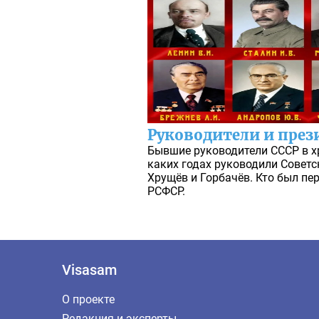
Руководители и през
Бывшие руководители СССР в х
каких годах руководили Совет
Хрущёв и Горбачёв. Кто был п
РСФСР.
Visasam
О проекте
Редакция и эксперты