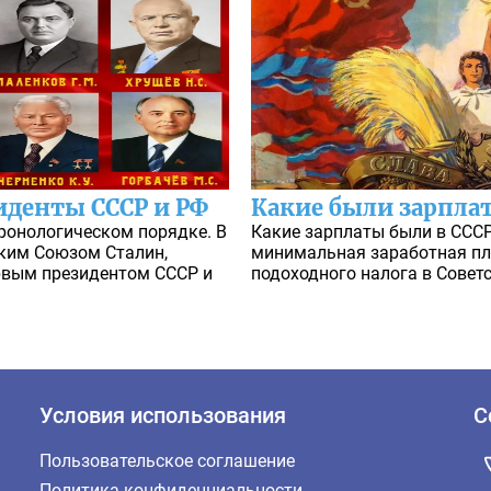
иденты СССР и РФ
Какие были зарпла
ронологическом порядке. В
Какие зарплаты были в СССР
ским Союзом Сталин,
минимальная заработная пл
ервым президентом СССР и
подоходного налога в Совет
Условия использования
С
Пользовательское соглашение
Политика конфиденциальности